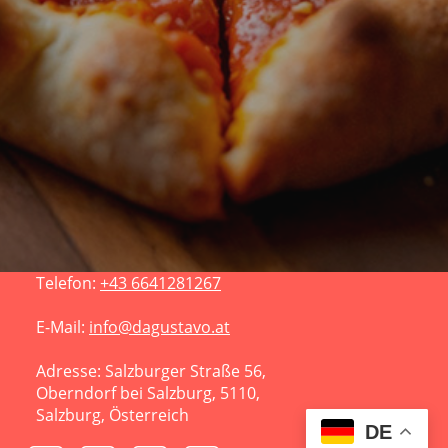
Telefon:
+43 664
1281267
E-Mail:
info@dagustavo.at
Adresse: Salzburger Straße 56,
Oberndorf bei Salzburg, 5110,
Salzburg, Österreich
DE